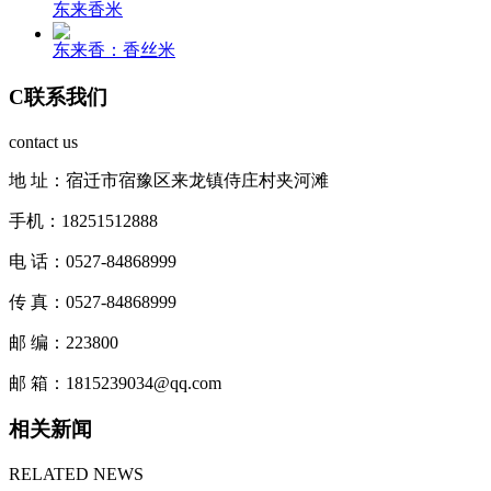
东来香米
东来香：香丝米
C
联系我们
contact us
地 址：宿迁市宿豫区来龙镇侍庄村夹河滩
手机：18251512888
电 话：0527-84868999
传 真：0527-84868999
邮 编：223800
邮 箱：1815239034@qq.com
相关新闻
RELATED NEWS